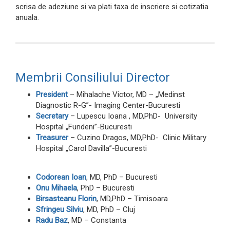
scrisa de adeziune si va plati taxa de inscriere si cotizatia
anuala.
Membrii Consiliului Director
President
– Mihalache Victor, MD – „Medinst
Diagnostic R-G”- Imaging Center-Bucuresti
Secretary
– Lupescu Ioana , MD,PhD- University
Hospital „Fundeni”-Bucuresti
Treasurer
– Cuzino Dragos, MD,PhD- Clinic Military
Hospital „Carol Davilla”-Bucuresti
Codorean Ioan
, MD, PhD – Bucuresti
Onu Mihaela
, PhD – Bucuresti
Birsasteanu Florin
, MD,PhD – Timisoara
Sfringeu Silviu
, MD, PhD – Cluj
Radu Baz
, MD – Constanta