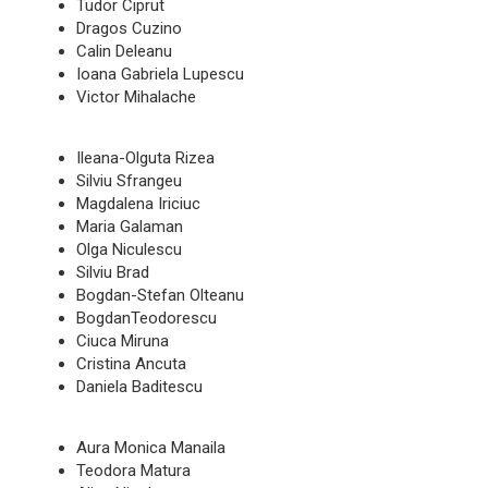
Tudor Ciprut
Dragos Cuzino
Calin Deleanu
Ioana Gabriela Lupescu
Victor Mihalache
Ileana-Olguta Rizea
Silviu Sfrangeu
Magdalena Iriciuc
Maria Galaman
Olga Niculescu
Silviu Brad
Bogdan-Stefan Olteanu
BogdanTeodorescu
Ciuca Miruna
Cristina Ancuta
Daniela Baditescu
Aura Monica Manaila
Teodora Matura