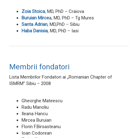
Zoia Stoica
, MD, PhD – Craiova
Buruian Mirce
a, MD, PhD – Tg Mures
Santa Adrian
, MD,PhD – Sibiu
Haba Danisia
, MD, PhD – Iasi
Membrii fondatori
Lista Membrilor Fondatori ai „Romanian Chapter of
ISMRM” Sibiu – 2008
Gheorghe Mateescu
Radu Manoliu
Ileana Hancu
Mircea Buruian
Florin F.Birsasteanu
Ioan Codorean