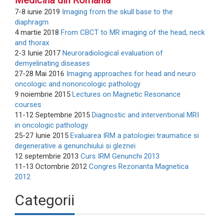
Medicină din România
7-8 iunie 2019
Imaging from the skull base to the
diaphragm
4 martie 2018
From CBCT to MR imaging of the head, neck
and thorax
2-3 Iunie 2017
Neuroradiological evaluation of
demyelinating diseases
27-28 Mai 2016
Imaging approaches for head and neuro
oncologic and nononcologic pathology
9 noiembrie 2015
Lectures on Magnetic Resonance
courses
11-12 Septembrie 2015
Diagnostic and interventional MRI
in oncologic pathology
25-27 Iunie 2015
Evaluarea IRM a patologiei traumatice si
degenerative a genunchiului si gleznei
12 septembrie 2013
Curs IRM Genunchi 2013
11-13 Octombrie 2012
Congres Rezonanta Magnetica
2012
Categorii