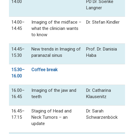
14.00
PD Dr. Soenke
Langner
14.00–
Imaging of the midface –
Dr. Stefan Kindler
14.45
what the clinician wants
to know
14.45–
New trends in Imaging of
Prof. Dr. Danisia
15.30
paranazal sinus
Haba
15.30–
Coffee break
16.00
16.00–
Imaging of the jaw and
Dr. Catharina
16.45
teeth
Klausenitz
16.45–
Staging of Head and
Dr. Sarah
17.15
Neck Tumors – an
Schwarzenböck
update