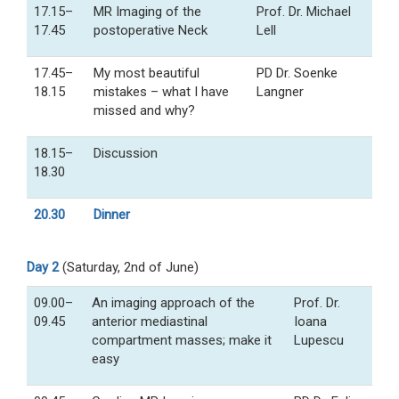
17.15–
MR Imaging of the
Prof. Dr. Michael
17.45
postoperative Neck
Lell
17.45–
My most beautiful
PD Dr. Soenke
18.15
mistakes – what I have
Langner
missed and why?
18.15–
Discussion
18.30
20.30
Dinner
Day 2
(Saturday, 2nd of June)
09.00–
An imaging approach of the
Prof. Dr.
09.45
anterior mediastinal
Ioana
compartment masses; make it
Lupescu
easy