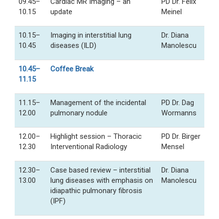
09.45–
Cardiac MR Imaging – an
PD Dr. Felix
10.15
update
Meinel
10.15–
Imaging in interstitial lung
Dr. Diana
10.45
diseases (ILD)
Manolescu
10.45–
Coffee Break
11.15
11.15–
Management of the incidental
PD Dr. Dag
12.00
pulmonary nodule
Wormanns
12.00–
Highlight session – Thoracic
PD Dr. Birger
12.30
Interventional Radiology
Mensel
12.30–
Case based review – interstitial
Dr. Diana
13.00
lung diseases with emphasis on
Manolescu
idiapathic pulmonary fibrosis
(IPF)