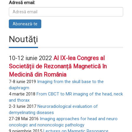
Adresă email:
Noutăţi
10-12 iunie 2022
Al IX-lea Congres al
Societății de Rezonanță Magnetică în
Medicină din România
7-8 iunie 2019
Imaging from the skull base to the
diaphragm
4 martie 2018
From CBCT to MR imaging of the head, neck
and thorax
2-3 Iunie 2017
Neuroradiological evaluation of
demyelinating diseases
27-28 Mai 2016
Imaging approaches for head and neuro
oncologic and nononcologic pathology
9 noiembrie 2015
Lectures on Magnetic Resonance