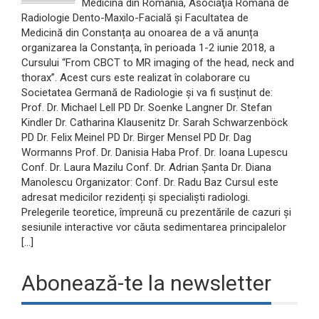
Medicina din România, Asociaţia Română de
Radiologie Dento-Maxilo-Facială și Facultatea de
Medicină din Constanța au onoarea de a vă anunța
organizarea la Constanța, în perioada 1-2 iunie 2018, a
Cursului “From CBCT to MR imaging of the head, neck and
thorax”. Acest curs este realizat în colaborare cu
Societatea Germană de Radiologie și va fi susținut de:
Prof. Dr. Michael Lell PD Dr. Soenke Langner Dr. Stefan
Kindler Dr. Catharina Klausenitz Dr. Sarah Schwarzenböck
PD Dr. Felix Meinel PD Dr. Birger Mensel PD Dr. Dag
Wormanns Prof. Dr. Danisia Haba Prof. Dr. Ioana Lupescu
Conf. Dr. Laura Mazilu Conf. Dr. Adrian Șanta Dr. Diana
Manolescu Organizator: Conf. Dr. Radu Baz Cursul este
adresat medicilor rezidenți și specialiști radiologi.
Prelegerile teoretice, împreună cu prezentările de cazuri și
sesiunile interactive vor căuta sedimentarea principalelor
[…]
Abonează-te la newsletter